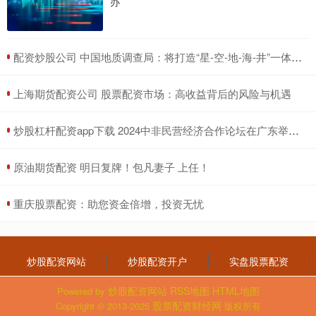
办
​配资炒股公司 中国地质调查局：将打造“星-空-地-海-井”一体的绿色探测观测监测体系
​上海期货配资公司 股票配资市场：高收益背后的风险与机遇
​炒股杠杆配资app下载 2024中非民营经济合作论坛在广东举办 80余家中非方企业开展两轮次“一对一”精准洽谈 达成合作意向16项 金额超35亿元
​原油期货配资 明日复牌！包凡妻子 上任！
​重庆股票配资：助您资金倍增，投资无忧
炒股配资网站
炒股配资开户
实盘股票配资
炒股配资网站
RSS地图
HTML地图
Powered by
股票配资财经网
Copyright
© 2013-2025
版权所有