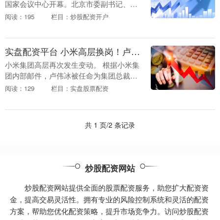
国家会议中心开幕。北京市委副书记、市
长、世界旅游城市联合会理事会主席殷勇
阅读：195
栏目：炒股配资开户
在开幕式上致辞称实盘配资平台，作为全
球重要的旅....
实盘配资平台 小米高层换岗！卢伟冰任手机部总裁 曾学忠管国际业务
小米集团高层再次发生变动。 根据小米集
团内部邮件，卢伟冰被任命为集团总裁兼
任手机部总裁，向集团董事长兼CEO雷军
阅读：129
栏目：实盘股票配资
汇报；曾学忠被任命为集团高级副总裁兼
任国际业务部....
共 1 页/2 条记录
炒股配资网站
炒股配资网站提供全面的股票配资服务，助您扩大配资资
金，提高交易灵活性。拥有专业的风险控制系统和灵活的配资
方案，帮助您优化配资策略，提升市场竞争力。访问炒股配资