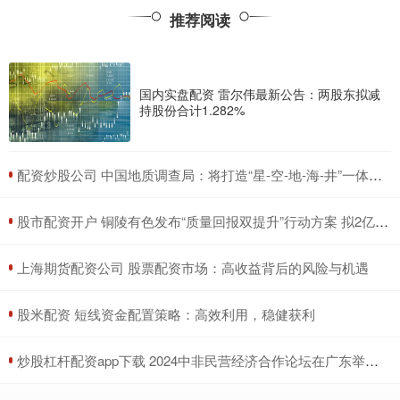
推荐阅读
国内实盘配资 雷尔伟最新公告：两股东拟减
持股份合计1.282%
​配资炒股公司 中国地质调查局：将打造“星-空-地-海-井”一体的绿色探测观测监测体系
​股市配资开户 铜陵有色发布“质量回报双提升”行动方案 拟2亿至3亿元回购公司股份
​上海期货配资公司 股票配资市场：高收益背后的风险与机遇
​股米配资 短线资金配置策略：高效利用，稳健获利
​炒股杠杆配资app下载 2024中非民营经济合作论坛在广东举办 80余家中非方企业开展两轮次“一对一”精准洽谈 达成合作意向16项 金额超35亿元