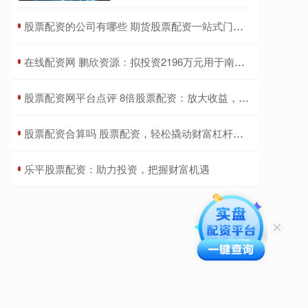
​股票配资的公司有哪些 期货股票配资一站式门户，助您投资无忧
​在线配资网 鹏欣资源：拟投资2196万元用于南非西选厂复产项目
​股票配资网平台点评 8倍股票配资：放大收益，谨慎操作
​股票配资合算吗 股票配资，轻松撬动财富杠杆，成就投资梦想
​乐平股票配资：助力投资，把握财富机遇